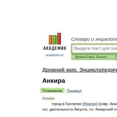
Словари и энциклоп
academic.ru
Древний мир. Энциклопедический словарь
Древний мир. Энциклопедич
Анкира
Толкование
Перевод
Анкира
город
в
Галлатии
(
Фригия
) (
совр
.
Анк
гос
.
деятельности
Августа
,
т
.
н
.
Анкирский
п