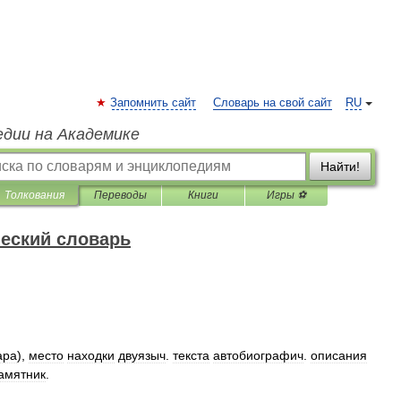
Запомнить сайт
Словарь на свой сайт
RU
едии на Академике
Найти!
Толкования
Переводы
Книги
Игры ⚽
еский словарь
ара
),
место
находки
двуязыч
.
текста
автобиографич
.
описания
амятник
.