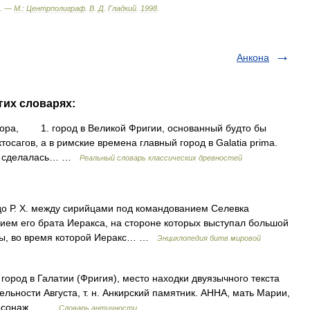
. —
М
.
:
Центрполиграф
.
В
.
Д
.
Гладкий
.
1998
.
Анкона
гих словарях:
а, 1. город в Великой Фригии, основанный будто бы
осагов, а в римские времена главный город в Galatia prima.
А. сделалась… …
Реальный словарь классических древностей
до Р. X. между сирийцами под командованием Селевка
ем его брата Иеракса, на стороне которых выступал большой
ьбы, во время которой Иеракс… …
Энциклопедия битв мировой
ород в Галатии (Фригия), место находки двуязычного текста
ельности Августа, т. н. Анкирский памятник. АННА, мать Марии,
 персонаж… …
Словарь античности