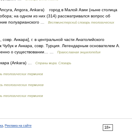
ncyra, Angora, Ankara) город в Малой Азии (ныне столица
собора; на одном из них (314) рассматривался вопрос об
звание полуарианского …
Вестминстерский словарь теологических
, совр. Анкара], г. в центральной части Анатолийского
 Чубук и Анкара, совр. Турция. Легендарным основателем А.
веренно о существовании… …
Православная энциклопедия
Анкара (Ankara) …
Страны мира. Словарь
ь теологических терминов
рь теологических терминов
ь теологических терминов
ка
,
Реклама на сайте
18+