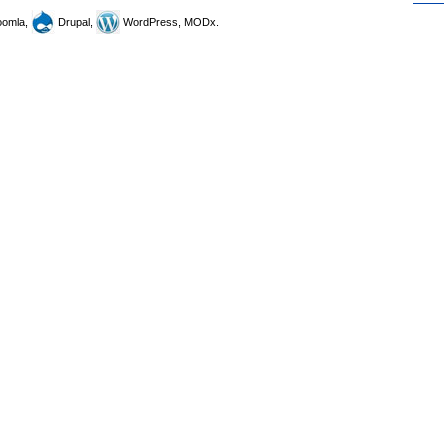
omla,
Drupal,
WordPress, MODx.