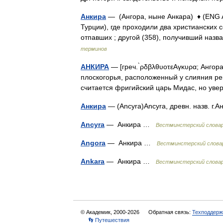
Анкира
— (Ангора, ныне Анкара) ♦ (ENG A
Турции), где проходили два христианских 
отпавших ; другой (358), получивший на
терминов
АНКИРА
— [греч. ̀ρδβλθυοτεΑγκυρα; Ангора
плоскогорья, расположенный у слияния рек
считается фригийский царь Мидас, но у
Анкира
— (Ancyra)Ancyra, древн. назв. г.
Ancyra
— Анкира …
Вестминстерский словар
Angora
— Анкира …
Вестминстерский слова
Ankara
— Анкира …
Вестминстерский словар
© Академик, 2000-2026
Обратная связь:
Техподдерж
👣 Путешествия