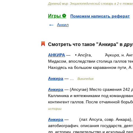
Древний
мир
.
Энциклопедический
словарь
в
2
-
х
томах
Игры ⚽
Поможем написать реферат
Анкил
Смотреть что такое "Анкира" в дру
АНКИРА
— • Ancўra, Άγκυρα, н. Ангор
Мидасом, впоследствии столица галлов тект
Находясь на большом караванном пути, 
Анкира
— …
Википедия
Анкира
— (Ancyrae) Место сражения 242 
Каллиника и мятежниками под командовани
контингент галлов. После отчаянной бор
истории
Анкира
— (лат. Апсуга, совр. Анкара), г
автобиографич. описания государств, деят
др. историч. свидетельство и исходный